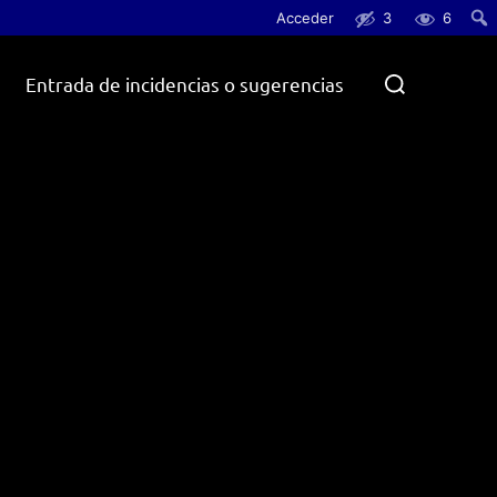
Acceder
3
6
Busc
Buscar:
Entrada de incidencias o sugerencias