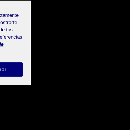
ectamente
mostrarte
de tus
referencias
de
rar