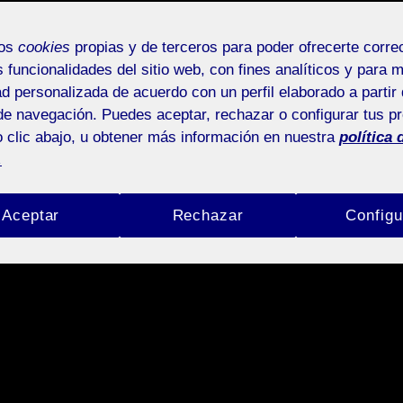
mos
cookies
propias y de terceros para poder ofrecerte corr
s funcionalidades del sitio web, con fines analíticos y para 
ad personalizada de acuerdo con un perfil elaborado a partir 
de navegación. Puedes aceptar, rechazar o configurar tus p
 clic abajo, u obtener más información en nuestra
política 
.
Aceptar
Rechazar
Configu