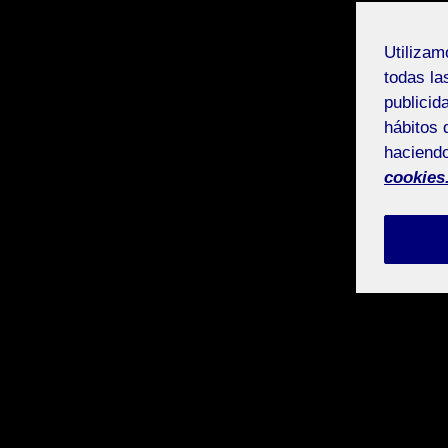
Utiliza
todas la
publicid
hábitos 
haciendo
cookies